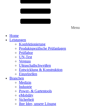
Alkali-Mangan-Zellen
Menu
Lithium Powerblock
Ladegeräte
Wir stellen uns vor
Unsere Werte
Karriere
Menu
Home
Leistungen
Konfektionierung
Produktspezifische Prüfanlagen
Prüflabor
UN-Test
close
Verguss
Ultraschallschweißen
Lorem ipsum dolor sit amet, consetetur sadipscing elitr, sed diam
Entwicklung & Konstruktion
... mehr erfahren
close
Einzelzellen
Branchen
Medizin
Industrie
Power- & Gartentools
eMobility
Sicherheit
Ihre Idee, unsere Lösung