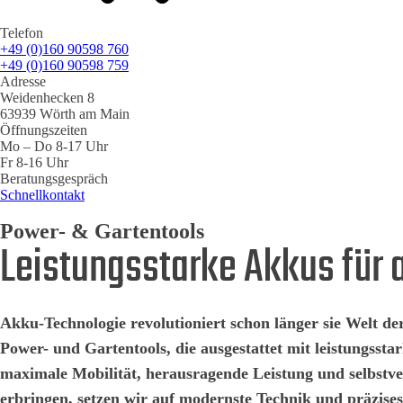
Telefon
+49 (0)160 90598 760
+49 (0)160 90598 759
Adresse
Weidenhecken 8
63939 Wörth am Main
Öffnungszeiten
Mo – Do 8-17 Uhr
Fr 8-16 Uhr
Beratungsgespräch
Schnellkontakt
Power- & Gartentools
Leistungsstarke Akkus für
Akku-Technologie revolutioniert schon länger sie Welt
Power- und Gartentools, die ausgestattet mit leistungss
maximale Mobilität, herausragende Leistung und selbstve
erbringen, setzen wir auf modernste Technik und präzises