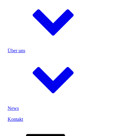
UN-Test
Verguss
Ultraschallschweißen
Entwicklung & Konstruktion
Einzelzellen
Menu
Medizin
Über uns
Industrie
Power- & Gartentools
eMobility
Sicherheit
Ihre Idee, unsere Lösung
close
Menu
Lithium-Ionen-Akku
News
Lithium-Polymer-Akku
Lithium-Eisen-Phosphat-Akku
Kontakt
Lithium-Primärbatterie
Nickel-Metallhydrid-Akku
Nickel-Cadmium-Akku
close
Bleiakku