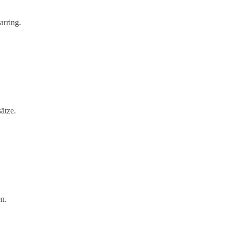
arring.
ätze.
en.