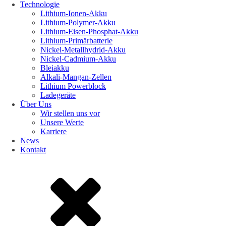
Technologie
Lithium-Ionen-Akku
Lithium-Polymer-Akku
Lithium-Eisen-Phosphat-Akku
Lithium-Primärbatterie
Nickel-Metallhydrid-Akku
Nickel-Cadmium-Akku
Bleiakku
Alkali-Mangan-Zellen
Lithium Powerblock
Ladegeräte
Über Uns
Wir stellen uns vor
Unsere Werte
Karriere
News
Kontakt