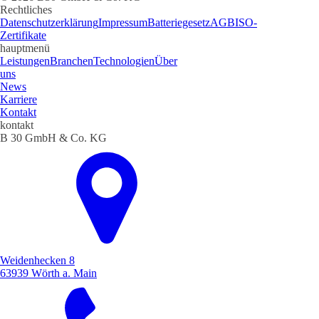
Rechtliches
Datenschutzerklärung
Impressum
Batteriegesetz
AGB
ISO-
Zertifikate
hauptmenü
Leistungen
Branchen
Technologien
Über
uns
News
Karriere
Kontakt
kontakt
B 30 GmbH & Co. KG
Weidenhecken 8
63939 Wörth a. Main