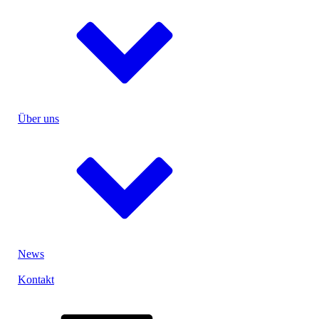
Prüfanlagen
Prüflabor
UN-Test
Verguss
Ultraschallschweißen
Entwicklung & Konstruktion
Menu
Einzelzellen
Über uns
Medizin
Industrie
Power- & Gartentools
eMobility
Sicherheit
Ihre Idee, unsere Lösung
Menu
close
News
Lithium-Ionen-Akku
Lithium-Polymer-Akku
Kontakt
Lithium-Eisen-Phosphat-Akku
Lithium-Primärbatterie
Nickel-Metallhydrid-Akku
Nickel-Cadmium-Akku