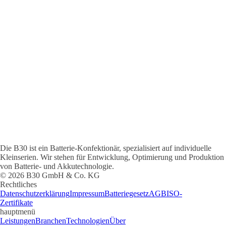
Bleiakku
Alkali-
Mangan-
Zellen
Lithium
Powerblock
Ladegeräte
Die B30 ist ein Batterie-Konfektionär, spezialisiert auf individuelle
Kleinserien. Wir stehen für Entwicklung, Optimierung und Produktion
von Batterie- und Akkutechnologie.
© 2026 B30 GmbH & Co. KG
Rechtliches
Datenschutzerklärung
Impressum
Batteriegesetz
AGB
ISO-
Zertifikate
hauptmenü
Leistungen
Branchen
Technologien
Über