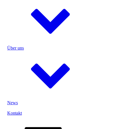
Prüfanlagen
Prüflabor
UN-Test
Verguss
Ultraschallschweißen
Entwicklung & Konstruktion
Menu
Einzelzellen
Über uns
Medizin
Industrie
Power- & Gartentools
eMobility
Sicherheit
Ihre Idee, unsere Lösung
Menu
close
News
Lithium-Ionen-Akku
Lithium-Polymer-Akku
Kontakt
Lithium-Eisen-Phosphat-Akku
Lithium-Primärbatterie
Nickel-Metallhydrid-Akku
Nickel-Cadmium-Akku