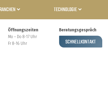
RANCHEN
TECHNOLOGIE
Öffnungszeiten
Beratungsgespräch
Mo – Do 8-17 Uhr
SCHNELLKONTAKT
Fr 8-16 Uhr
Medizin
Lithium-
Ionen-
Akku
Industrie
Lithium-
Power- &
Polymer-