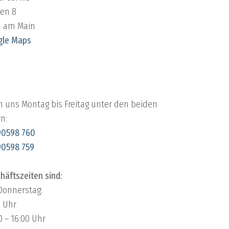
en 8
h am Main
gle Maps
N
en uns Montag bis Freitag unter den beiden
n:
90598 760
90598 759
häftszeiten sind:
Donnerstag:
0 Uhr
0 – 16:00 Uhr