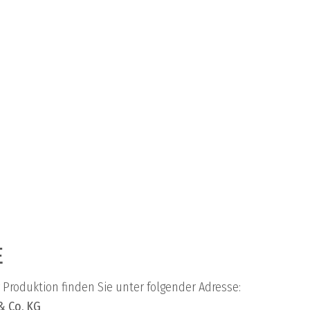
Akku
Bleiakku
Alkali-
Mangan-
Zellen
Lithium
Powerblock
Ladegeräte
E
 Produktion finden Sie unter folgender Adresse:
& Co. KG