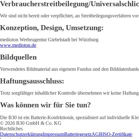
Verbraucher­streit­beilegung/Universal­schlic
Wir sind nicht bereit oder verpflichtet, an Streitbeilegungsverfahren vo
Konzeption, Design, Umsetzung:
medioton Werbeagentur Giebelstadt bei Würzburg
www.medioton.de
Bildquellen
Verwendetes Bildmaterial aus eigenem Fundus und den Bilddatenban
Haftungsausschluss:
Trotz sorgfältiger inhaltlicher Kontrolle übernehmen wir keine Haftung f
Was können wir für Sie tun?
Die B30 ist ein Batterie-Konfektionär, spezialisiert auf individuelle 
© 2026 B30 GmbH & Co. KG
Rechtliches
Datenschutzerklärung
Impressum
Batteriegesetz
AGB
ISO-Zertifikate