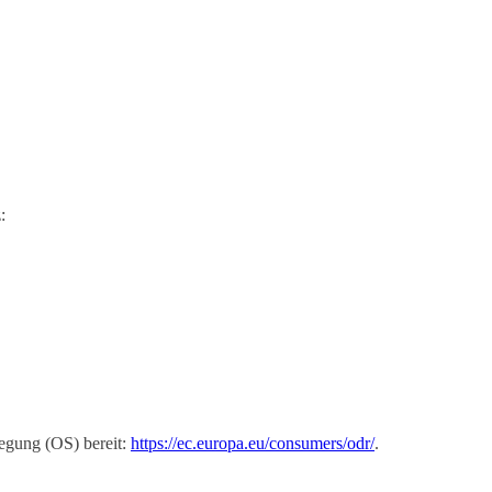
:
legung (OS) bereit:
https://ec.europa.eu/consumers/odr/
.