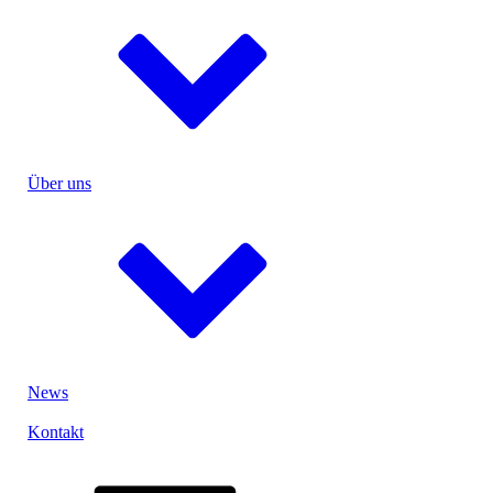
UN-Test
Verguss
Ultraschallschweißen
Entwicklung & Konstruktion
Einzelzellen
Menu
Medizin
Über uns
Industrie
Power- & Gartentools
eMobility
Sicherheit
Ihre Idee, unsere Lösung
close
Menu
Lithium-Ionen-Akku
News
Lithium-Polymer-Akku
Lithium-Eisen-Phosphat-Akku
Kontakt
Lithium-Primärbatterie
Nickel-Metallhydrid-Akku
Nickel-Cadmium-Akku
close
Bleiakku