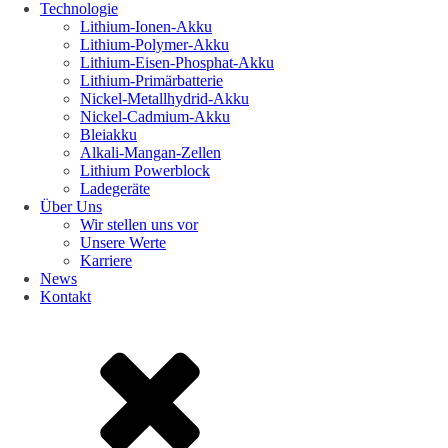
Technologie
Lithium-Ionen-Akku
Lithium-Polymer-Akku
Lithium-Eisen-Phosphat-Akku
Lithium-Primärbatterie
Nickel-Metallhydrid-Akku
Nickel-Cadmium-Akku
Bleiakku
Alkali-Mangan-Zellen
Lithium Powerblock
Ladegeräte
Über Uns
Wir stellen uns vor
Unsere Werte
Karriere
News
Kontakt