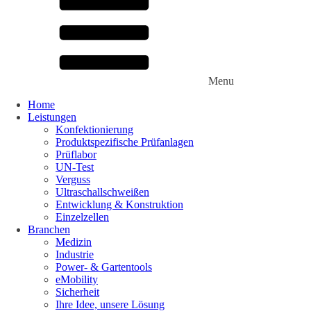
Alkali-Mangan-Zellen
Menu
Lithium Powerblock
Ladegeräte
Wir stellen uns vor
Unsere Werte
Karriere
Menu
Home
Leistungen
Konfektionierung
Produktspezifische Prüfanlagen
Prüflabor
UN-Test
close
Verguss
Ultraschallschweißen
Lorem ipsum dolor sit amet, consetetur sadipscing elitr, sed diam
Entwicklung & Konstruktion
... mehr erfahren
close
Einzelzellen
Branchen
Medizin
Industrie
Power- & Gartentools
eMobility
Sicherheit
Ihre Idee, unsere Lösung